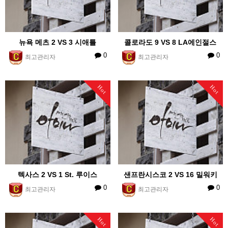
뉴욕 메츠 2 VS 3 시애틀
콜로라도 9 VS 8 LA에인절스
0
0
최고관리자
최고관리자
Hot
Hot
텍사스 2 VS 1 St. 루이스
샌프란시스코 2 VS 16 밀워키
0
0
최고관리자
최고관리자
Hot
Hot