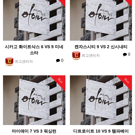
시카고 화이트삭스 6 VS 9 미네
캔자스시티 9 VS 2 신시내티
소타
0
최고관리자
0
최고관리자
Hot
Hot
마이애미 7 VS 3 워싱턴
디트로이트 10 VS 9 탬파베이