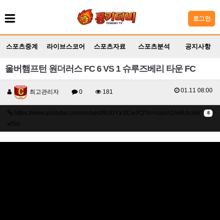
로그인
스포츠중계
라이브스코어
스포츠자료
스포츠분석
공지사항
울버햄프턴 원더러스 FC 6 VS 1 슈루즈베리 타운 FC
01.11 08:00
최고관리자
0
181
https://www.youtube.com/embed/NUDYx3tCwXQ?si=naum2AMUlc9W
8
w5io