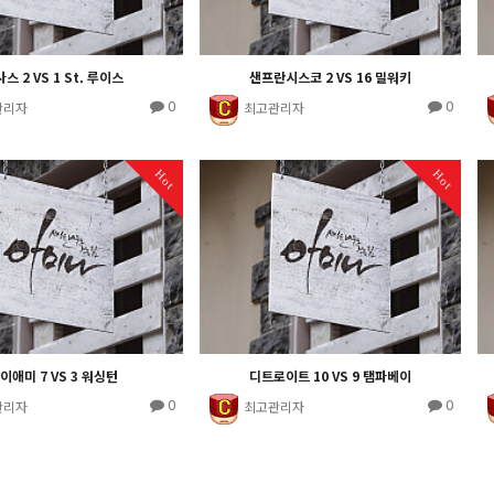
스 2 VS 1 St. 루이스
샌프란시스코 2 VS 16 밀워키
0
0
관리자
최고관리자
Hot
Hot
이애미 7 VS 3 워싱턴
디트로이트 10 VS 9 탬파베이
0
0
관리자
최고관리자