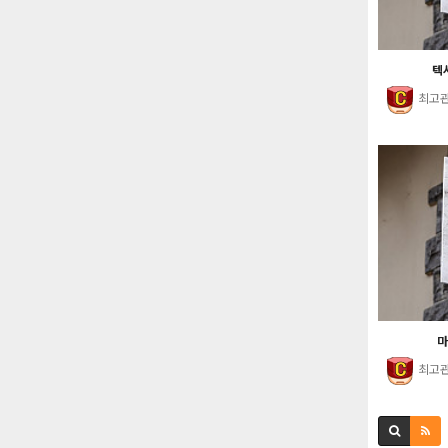
텍사
최고
마
최고