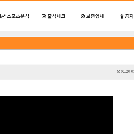
스포츠분석
출석체크
보증업체
공지
01.20 0