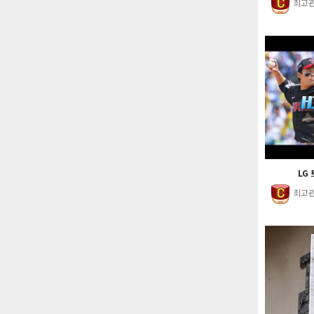
최고
LG 
최고