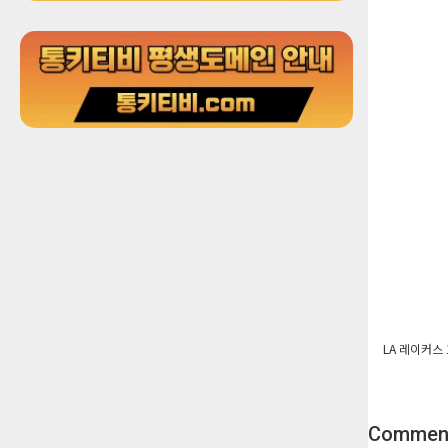
LA 레이커스 
Commen