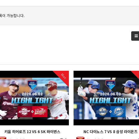
록이 가능합니다.
Hot
키움 히어로즈 12 VS 6 SK 와이번스
NC 다이노스 7 VS 8 삼성 라이온즈