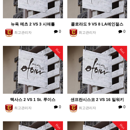
뉴욕 메츠 2 VS 3 시애틀
콜로라도 9 VS 8 LA에인절스
0
0
최고관리자
최고관리자
Hot
Hot
텍사스 2 VS 1 St. 루이스
샌프란시스코 2 VS 16 밀워키
0
0
최고관리자
최고관리자
Hot
Hot