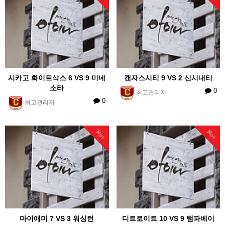
시카고 화이트삭스 6 VS 9 미네
캔자스시티 9 VS 2 신시내티
소타
0
최고관리자
0
최고관리자
Hot
Hot
마이애미 7 VS 3 워싱턴
디트로이트 10 VS 9 탬파베이