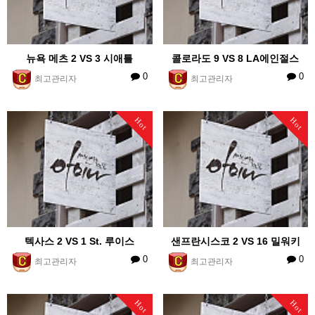
뉴욕 메츠 2 VS 3 시애틀
콜로라도 9 VS 8 LA에인절스
0
0
최고관리자
최고관리자
Hot
Hot
텍사스 2 VS 1 St. 루이스
샌프란시스코 2 VS 16 밀워키
0
0
최고관리자
최고관리자
Hot
Hot