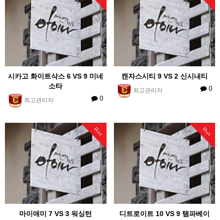
시카고 화이트삭스 6 VS 9 미네
캔자스시티 9 VS 2 신시내티
소타
0
최고관리자
0
최고관리자
Hot
Hot
마이애미 7 VS 3 워싱턴
디트로이트 10 VS 9 탬파베이