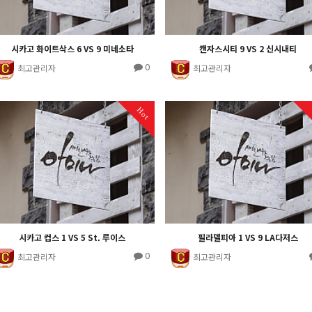
시카고 화이트삭스 6 VS 9 미네소타
캔자스시티 9 VS 2 신시내티
0
최고관리자
최고관리자
Hot
시카고 컵스 1 VS 5 St. 루이스
필라델피아 1 VS 9 LA다저스
0
최고관리자
최고관리자