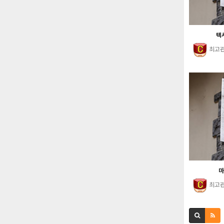
텍사
최고
마
최고