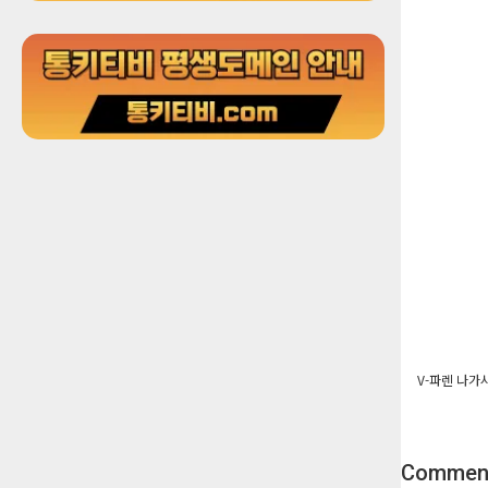
V-파렌 나가사
Commen