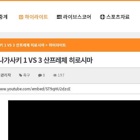
중계
하이라이트
라이브스코어
스포츠자료
키 1 VS 3 산프레체 히로시마 > 하이라이트
나가사키 1 VS 3 산프레체 히로시마
관리자
축구
0
197
/www.youtube.com/embed/ST9qHU2dzcE