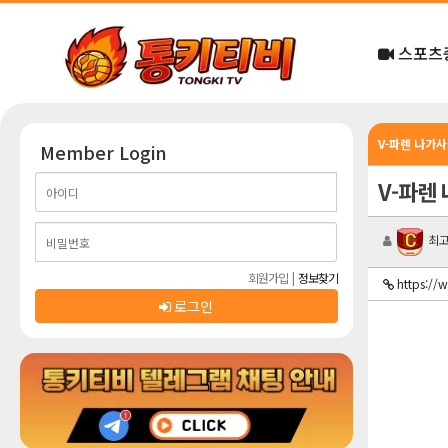
스포츠
V-파렌 나가사
Member Login
V-파렌 
최고
회원가입
|
정보찾기
https:/
로그인