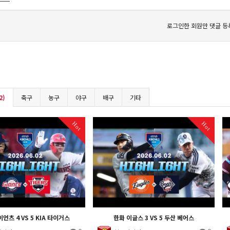
로그인한 회원만 댓글 등
2)
축구
농구
야구
배구
기타
Hot
Hot
언츠 4 VS 5 KIA 타이거스
한화 이글스 3 VS 5 두산 베어스