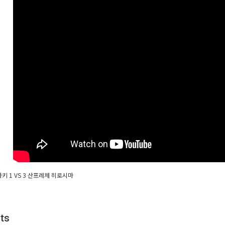
키 1 VS 3 산프레체 히로시마
ts