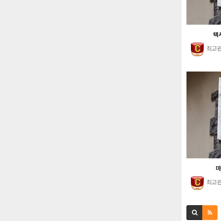
텍사
최고
마
최고