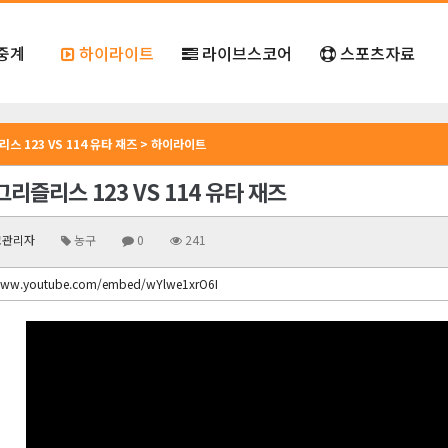
중계
하이라이트
라이브스코어
스포츠자료
스 123 VS 114 유타 재즈 > 하이라이트
리즐리스 123 VS 114 유타 재즈
관리자
농구
0
241
www.youtube.com/embed/wYlwe1xrO6I