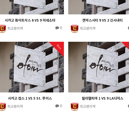
시카고 화이트삭스 6 VS 9 미네소타
캔자스시티 9 VS 2 신시내티
0
최고관리자
최고관리자
Hot
시카고 컵스 1 VS 5 St. 루이스
필라델피아 1 VS 9 LA다저스
0
최고관리자
최고관리자