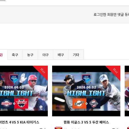
로그인한 회원만 댓글 등
2)
축구
농구
야구
배구
기타
Hot
Hot
언츠 4 VS 5 KIA 타이거스
한화 이글스 3 VS 5 두산 베어스