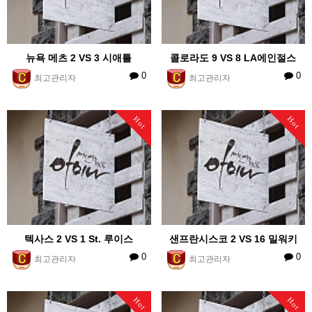
뉴욕 메츠 2 VS 3 시애틀
콜로라도 9 VS 8 LA에인절스
0
0
최고관리자
최고관리자
Hot
Hot
텍사스 2 VS 1 St. 루이스
샌프란시스코 2 VS 16 밀워키
0
0
최고관리자
최고관리자
Hot
Hot