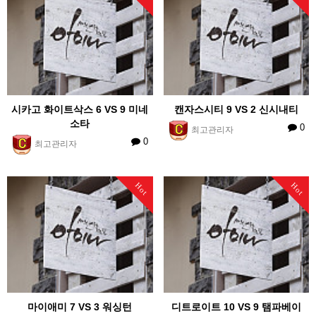
시카고 화이트삭스 6 VS 9 미네
캔자스시티 9 VS 2 신시내티
소타
0
최고관리자
0
최고관리자
Hot
Hot
마이애미 7 VS 3 워싱턴
디트로이트 10 VS 9 탬파베이