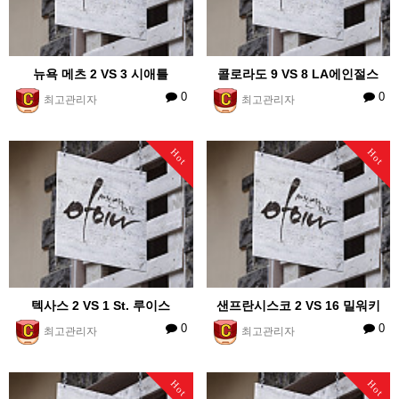
뉴욕 메츠 2 VS 3 시애틀
콜로라도 9 VS 8 LA에인절스
0
0
최고관리자
최고관리자
Hot
Hot
텍사스 2 VS 1 St. 루이스
샌프란시스코 2 VS 16 밀워키
0
0
최고관리자
최고관리자
Hot
Hot