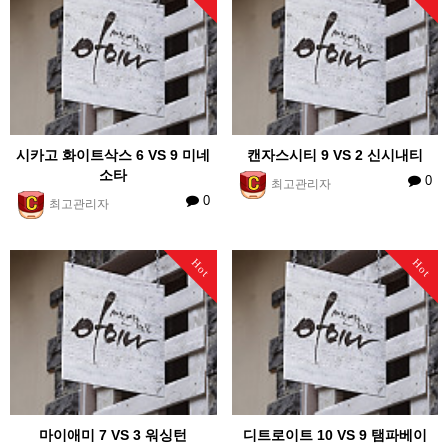
시카고 화이트삭스 6 VS 9 미네
캔자스시티 9 VS 2 신시내티
소타
0
최고관리자
0
최고관리자
Hot
Hot
마이애미 7 VS 3 워싱턴
디트로이트 10 VS 9 탬파베이