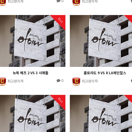
0
최고관리자
최고관리자
Hot
뉴욕 메츠 2 VS 3 시애틀
콜로라도 9 VS 8 LA에인절스
0
최고관리자
최고관리자
Hot