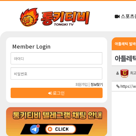
스포츠
아틀레틱 빌바오
Member Login
아틀레틱 
최고
회원가입
|
정보찾기
https://
로그인