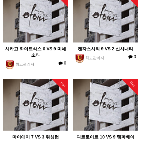
시카고 화이트삭스 6 VS 9 미네
캔자스시티 9 VS 2 신시내티
소타
0
최고관리자
0
최고관리자
Hot
Hot
마이애미 7 VS 3 워싱턴
디트로이트 10 VS 9 탬파베이