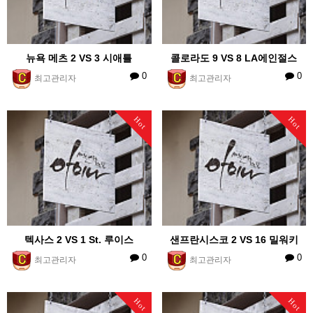
뉴욕 메츠 2 VS 3 시애틀
콜로라도 9 VS 8 LA에인절스
0
0
최고관리자
최고관리자
Hot
Hot
텍사스 2 VS 1 St. 루이스
샌프란시스코 2 VS 16 밀워키
0
0
최고관리자
최고관리자
Hot
Hot