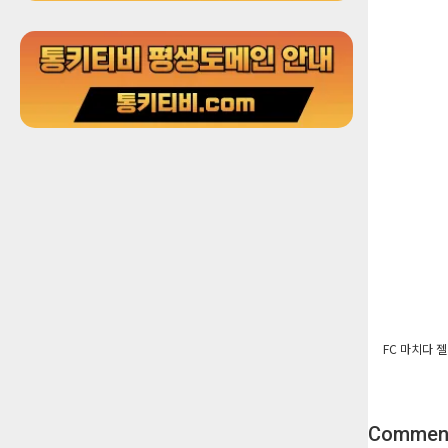
FC 마치다 젤
Commen