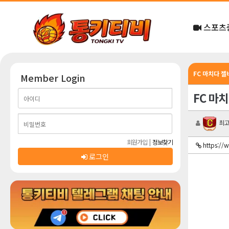
스포츠
FC 마치다 젤
Member Login
FC 마치
최고
회원가입
|
정보찾기
https://
로그인