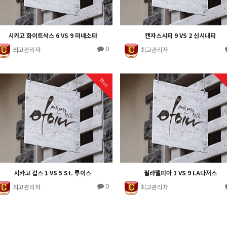
시카고 화이트삭스 6 VS 9 미네소타
캔자스시티 9 VS 2 신시내티
0
최고관리자
최고관리자
Hot
시카고 컵스 1 VS 5 St. 루이스
필라델피아 1 VS 9 LA다저스
0
최고관리자
최고관리자