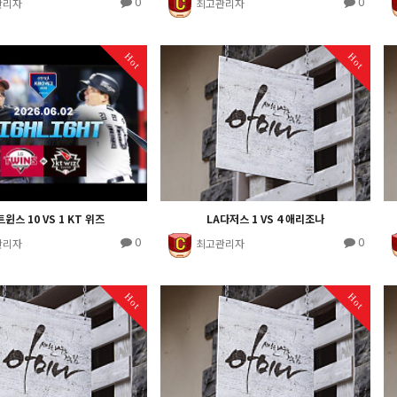
0
0
관리자
최고관리자
Hot
Hot
트윈스 10 VS 1 KT 위즈
LA다저스 1 VS 4 애리조나
0
0
관리자
최고관리자
Hot
Hot