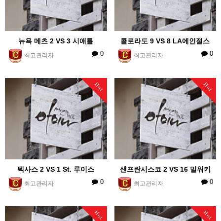
뉴욕 메츠 2 VS 3 시애틀
콜로라도 9 VS 8 LA에인절스
0
0
최고관리자
최고관리자
Hot
Hot
텍사스 2 VS 1 St. 루이스
샌프란시스코 2 VS 16 밀워키
0
0
최고관리자
최고관리자
Hot
Hot