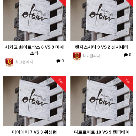
시카고 화이트삭스 6 VS 9 미네
캔자스시티 9 VS 2 신시내티
소타
0
최고관리자
0
최고관리자
Hot
Hot
마이애미 7 VS 3 워싱턴
디트로이트 10 VS 9 탬파베이