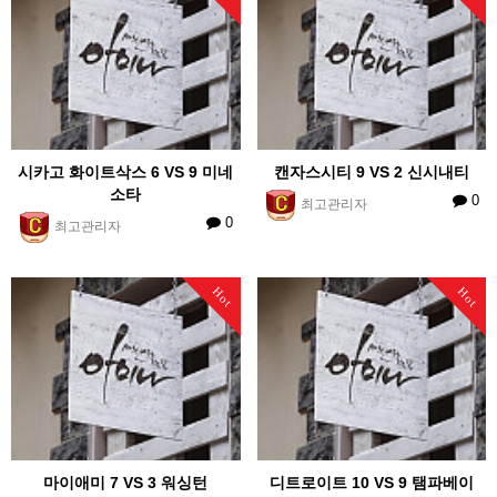
시카고 화이트삭스 6 VS 9 미네
캔자스시티 9 VS 2 신시내티
소타
0
최고관리자
0
최고관리자
Hot
Hot
마이애미 7 VS 3 워싱턴
디트로이트 10 VS 9 탬파베이