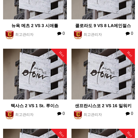
뉴욕 메츠 2 VS 3 시애틀
콜로라도 9 VS 8 LA에인절스
0
0
최고관리자
최고관리자
Hot
Hot
텍사스 2 VS 1 St. 루이스
샌프란시스코 2 VS 16 밀워키
0
0
최고관리자
최고관리자
Hot
Hot